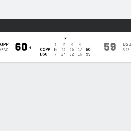
o
NCAAW
Más Deportes
ware State Hornets
F
60
59
OPP
DS
1
2
3
4
T
COPP
16
11
16
17
60
 MEAC
3-13
DSU
7
24
12
16
59