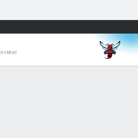
Watch
Juegos
U
,
0-1 MEAC