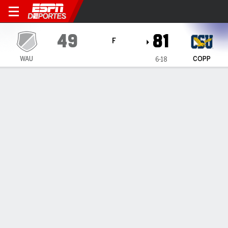
Washington Adventist Shock
49
81
F
WAU
COPP
6-18
Resumen
Ficha
Estadísticas de Equipo
1
2
3
4
T
WAU
10
12
13
14
49
COPP
21
19
25
16
81
LÍDERES DEL JUEGO