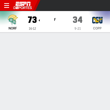
Norfolk State Spartans en C
73
34
F
NORF
COPP
16-12
9-21
Resumen
Ficha
Estadísticas de Equipo
1
2
3
4
T
NORF
12
25
19
17
73
COPP
16
7
5
6
34
LÍDERES DEL JUEGO