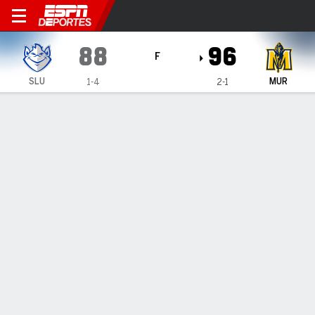
Saint Louis Billikens en Mur
88
96
F
SLU
MUR
1-4
2-1
Resumen
Ficha
Estadísticas de Equipo
1
2
3
4
T
SLU
18
17
23
30
88
MUR
22
19
17
38
96
LÍDERES DEL JUEGO