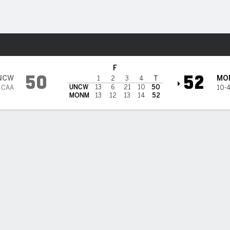
o
NCAAW
Más Deportes
en Monmouth Hawks
F
50
52
NCW
MO
1
2
3
4
T
UNCW
13
6
21
10
50
2 CAA
10-
MONM
13
12
13
14
52