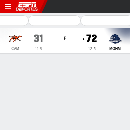
Campbell Fighting Camels 
31
72
F
CAM
MONM
11-8
12-5
Resumen
Ficha
Estadísticas de Equipo
1
2
3
4
T
CAM
10
6
5
10
31
MONM
17
22
18
15
72