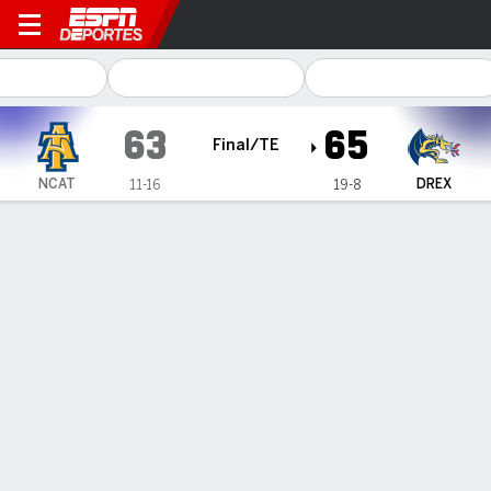
North Carolina A&T Aggies e
63
65
Final/TE
NCAT
DREX
11-16
19-8
Resumen
Ficha
Estadísticas de Equipo
1
2
3
4
OT
T
NCAT
12
16
20
10
5
63
DREX
14
4
20
20
7
65