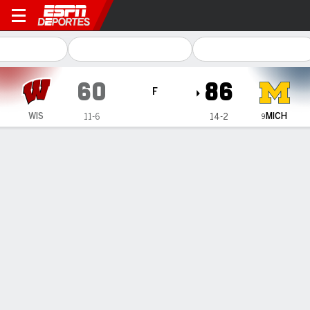
Wisconsin Badgers en Michi
60
86
F
MICH
WIS
11-6
14-2
9
Resumen
Ficha
Estadísticas de Equipo
1
2
3
4
T
WIS
5
16
15
24
60
MICH
21
25
20
20
86