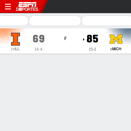
Illinois Fighting Illini en Mi
69
85
F
ILL
MICH
14-4
15-2
25
8
Resumen
Ficha
Estadísticas de Equipo
1
2
3
4
T
ILL
13
19
23
14
69
MICH
27
20
22
16
85