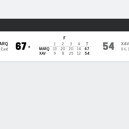
o
NCAAW
Más Deportes
 Xavier Musketeers
F
67
54
ARQ
XA
1
2
3
4
T
MARQ
13
20
20
14
67
g East
8-6
,
XAV
9
8
25
12
54