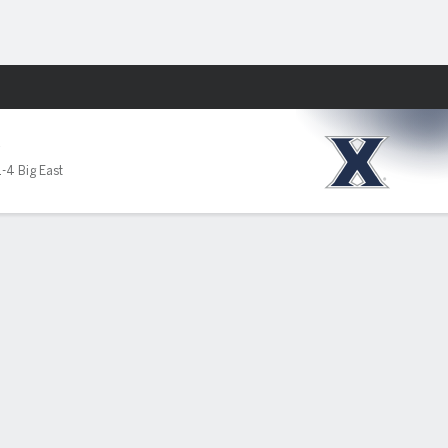
Watch
Juegos
V
1-4 Big East