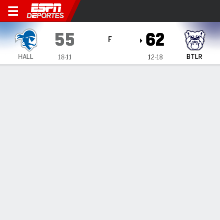
Seton Hall Pirates en Butler 
55
62
F
HALL
BTLR
18-11
12-18
Resumen
Ficha
Estadísticas de Equipo
1
2
3
4
T
HALL
11
17
15
12
55
BTLR
12
24
11
15
62
LÍDERES DEL JUEGO