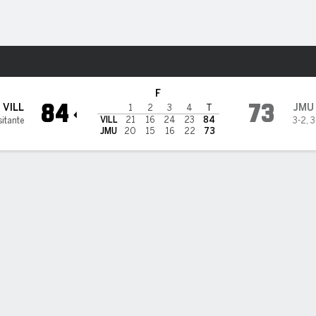
o
NCAAW
Más Deportes
s Madison Dukes
F
84
73
VILL
JMU
1
2
3
4
T
VILL
21
16
24
23
84
sitante
3-2
,
3
JMU
20
15
16
22
73