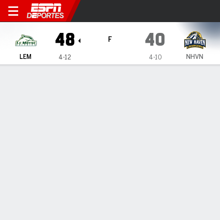
Le Moyne Dolphins en New 
48
40
F
LEM
NHVN
4-12
4-10
Resumen
Ficha
Estadísticas de Equipo
1
2
3
4
T
LEM
8
7
14
19
48
NHVN
6
11
11
12
40
LÍDERES DEL JUEGO