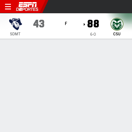
South Dakota Mines Hardroc
43
88
F
SDMT
CSU
6-0
Resumen
Ficha
Estadísticas de Equipo
1
2
3
4
T
SDMT
8
10
9
16
43
CSU
22
20
27
19
88
LÍDERES DEL JUEGO