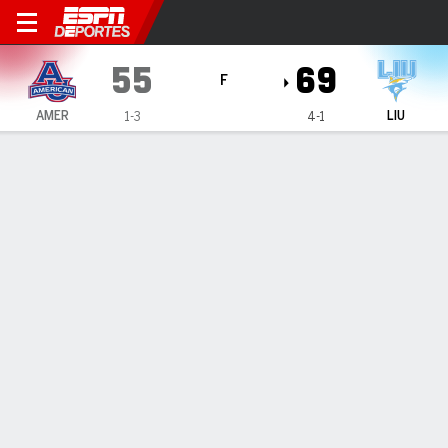
American University Eagles 
55
69
F
AMER
LIU
1-3
4-1
Resumen
Ficha
Estadísticas de Equipo
1
2
3
4
T
AMER
16
16
13
10
55
LIU
21
16
16
16
69
LÍDERES DEL JUEGO