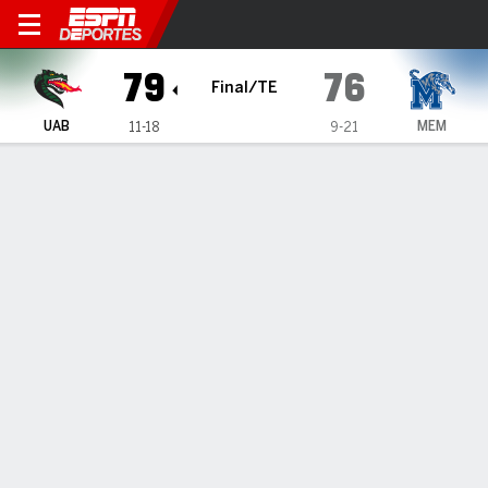
UAB Blazers en Memphis Tig
79
76
Final/TE
UAB
MEM
11-18
9-21
Resumen
Ficha
Estadísticas de Equipo
1
2
3
4
OT
T
UAB
21
14
14
19
11
79
MEM
10
23
18
17
8
76
LÍDERES DEL JUEGO