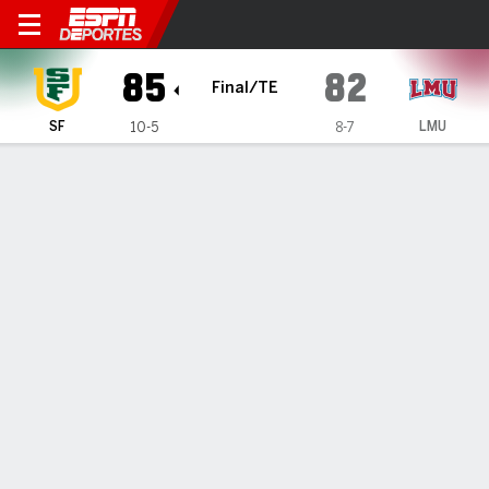
San Francisco Dons en Loyo
85
82
Final/TE
SF
LMU
10-5
8-7
Resumen
Ficha
Estadísticas de Equipo
1
2
3
4
OT
T
SF
17
14
24
19
11
85
LMU
20
15
17
22
8
82
LÍDERES DEL JUEGO