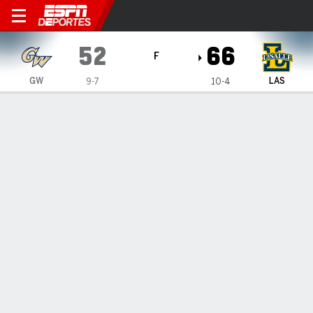
George Washington Revolutio
52
66
F
GW
LAS
9-7
10-4
Resumen
Ficha
Estadísticas de Equipo
1
2
3
4
T
GW
14
14
15
9
52
LAS
21
17
19
9
66
LÍDERES DEL JUEGO