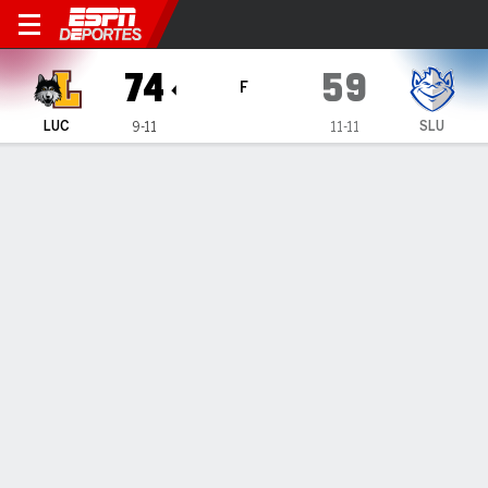
Loyola Chicago Ramblers en S
74
59
F
LUC
SLU
9-11
11-11
Resumen
Ficha
Estadísticas de Equipo
1
2
3
4
T
LUC
17
25
11
21
74
SLU
13
11
18
17
59
LÍDERES DEL JUEGO