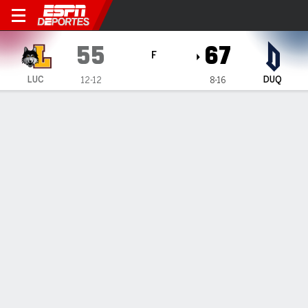
Loyola Chicago Ramblers e
55
67
F
LUC
DUQ
12-12
8-16
Resumen
Ficha
Estadísticas de Equipo
1
2
3
4
T
LUC
9
15
12
19
55
DUQ
15
27
10
15
67
LÍDERES DEL JUEGO