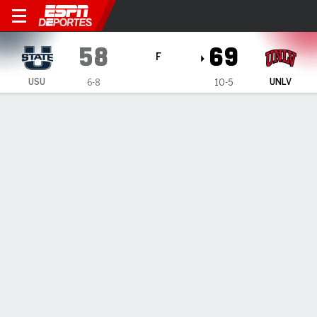
Utah State Aggies en UNLV 
58
69
F
USU
UNLV
6-8
10-5
Resumen
Ficha
Estadísticas de Equipo
1
2
3
4
T
USU
12
16
15
15
58
UNLV
20
19
17
13
69
LÍDERES DEL JUEGO