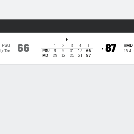
o
NCAAW
Más Deportes
ryland Terrapins
F
66
87
PSU
MD
8
1
2
3
4
T
PSU
9
9
31
17
66
Big Ten
18-4
,
MD
29
12
25
21
87