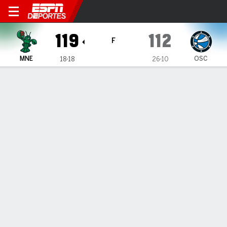
Maine Celtics en Osceola M
119
112
F
MNE
OSC
18-18
26-10
Resumen
Ficha
Estadísticas de Equipo
1
2
3
4
T
MNE
32
34
28
25
119
OSC
26
29
28
29
112
LÍDERES DEL JUEGO