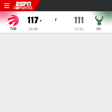
Toronto Raptors en Milwaukee Bucks
117
111
F
TOR
MIL
24-53
47-30
Resumen
Crónica
Ficha
Jugadas
Estadísticas de Equipo
Videos
Raptors terminan racha de 15
derrotas ante Bucks