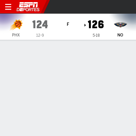
Phoenix Suns en New Orleans Pelican
124
126
F
PHX
NO
12-9
5-18
Resumen
Crónica
Ficha
Jugadas
Estadísticas de Equipo
Videos
Brandon Ingram anotó 29 puntos
en su regreso para el triunfo de
Pelicans