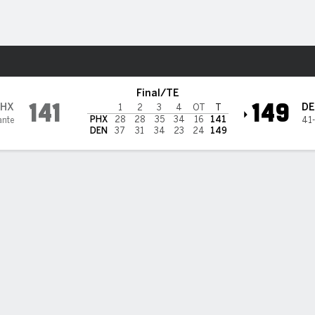
o
Más Deportes
Final/TE
141
149
PHX
D
1
2
3
4
OT
T
PHX
28
28
35
34
16
141
ante
41
DEN
37
31
34
23
24
149
 puntos, 22