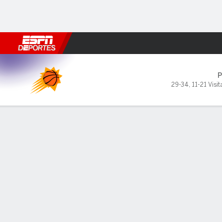
Fútbol
MLB
F. Americano
Básquetbol
WNBA
F1
Boxe
Phoenix Suns en Denver Nuggets
29-34
,
11-21 Visit
Resumen
Crónica
Ficha
Jugadas
Estadísticas de Equipo
Videos
Jokic suma 31