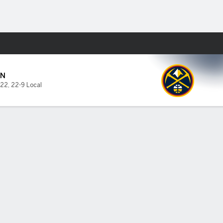
Watch
Juegos
EN
-22
,
22-9 Local