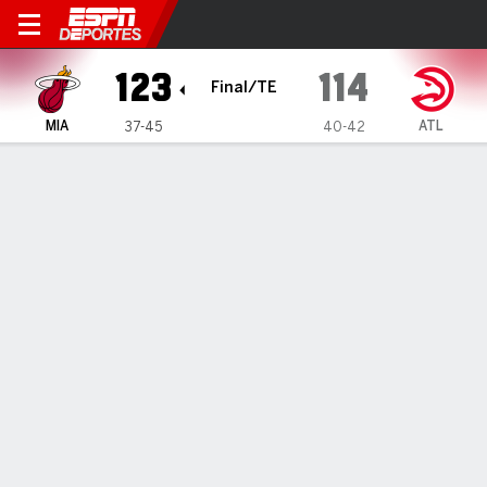
Miami Heat en Atlanta Hawks
123
114
Final/TE
MIA
ATL
37-45
40-42
Resumen
Crónica
Ficha
Jugadas
Estadísticas de Equipo
Videos
Miami se recupera para vencer a
Hawks en OT