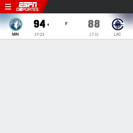
Minnesota Timberwolves en LA Clipp
94
88
F
MIN
LAC
37-23
27-31
Resumen
Crónica
Ficha
Jugadas
Estadísticas de Equipo
Anthony Edwards vuelve a brillar
en L.A. y guía triunfo de
Timberwolves sobre alicaídos
Clippers