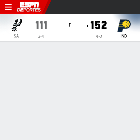
San Antonio Spurs en Indian
111
152
F
SA
IND
3-4
4-3
Resumen
Crónica
Ficha
Jugadas
Estadísticas de Equipo
ESTADÍSTICAS DE EQUIPO
FG
40-94
55-95
FG%
43
58
3PT
8-26
20-38
3PT%
31
53