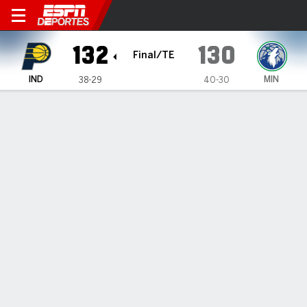
Indiana Pacers en Minnesot
132
130
Final/TE
IND
MIN
38-29
40-30
Resumen
Crónica
Ficha
Jugadas
Estadísticas de Equipo
Videos
ESTADÍSTICAS DE EQUIPO
FG
48-97
44-97
FG%
49
45
3PT
17-37
13-42
3PT%
46
31