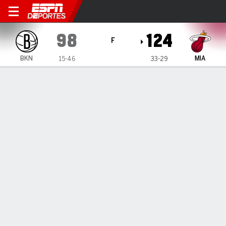
Brooklyn Nets en Miami Hea
98
124
F
BKN
MIA
15-46
33-29
Resumen
Crónica
Ficha
Jugadas
Estadísticas de Equipo
Videos
ESTADÍSTICAS DE EQUIPO
FG
33-86
45-91
FG%
38
49
3PT
6-32
13-36
3PT%
19
36