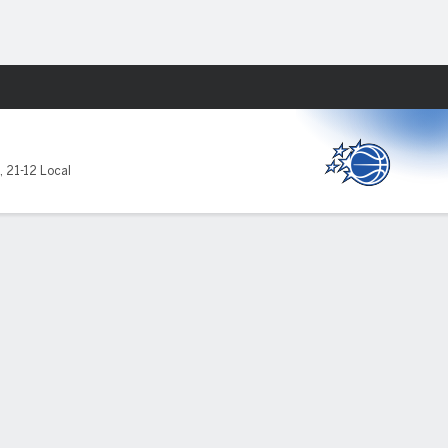
Watch
Juegos
,
21-12 Local