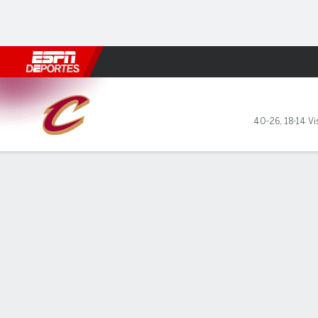
Fútbol
MLB
F. Americano
Básquetbol
WNBA
F1
Boxe
Cleveland Cavaliers en Orla
40-26
,
18-14 Vi
Resumen
Crónica
Ficha
Jugadas
Estadísticas de Equipo
LÍDERES DEL JUEGO
ESTAD