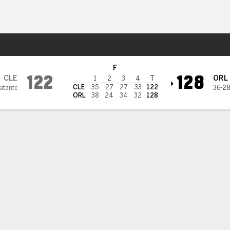
o
Más Deportes
ndo Magic
F
122
128
CLE
ORL
1
2
3
4
T
CLE
35
27
27
33
122
sitante
36-28
ORL
38
24
34
32
128
ÍSTICAS DE EQUIPO