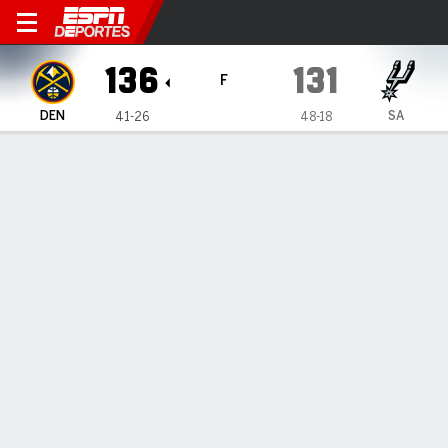
Denver Nuggets en San Anto
136
131
F
DEN
SA
41-26
48-18
Resumen
Crónica
Ficha
Jugadas
Estadísticas de Equipo
ESTADÍSTICAS DE EQUIPO
FG
44-88
43-95
FG%
50
45
3PT
12-36
19-47
3PT%
33
40