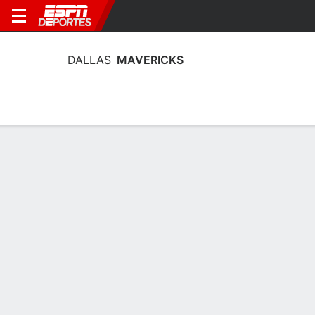
DALLAS
MAVERICKS
Portada
Estadí­sticas
Calendario
Plantilla
Profundidad por Po
Estadísticas de Dallas Mavericks
2025-26
Líderes
Puntos
Rebotes
Asistencias
C. Flagg
P.J. Washington
R. Nembhard
A
A
G