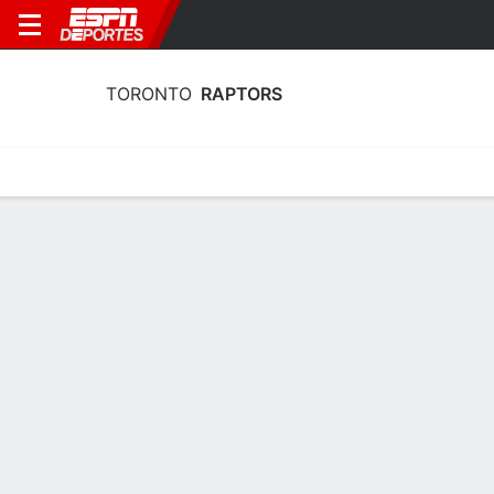
TORONTO
RAPTORS
Portada
Estadí­sticas
Calendario
Plantilla
Profundidad por Po
Plantel Toronto Raptors
Plantel
NOMBRE
POS
EDAD
EST
P
Kyle Anderson
A
32
2.03 m
104 kg
Scottie Barnes
A
25
2.03 m
107 kg
4