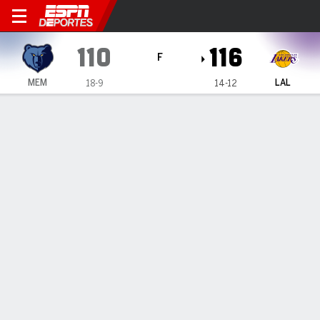
Memphis Grizzlies en Los An
110
116
F
MEM
LAL
18-9
14-12
Resumen
Ficha
Jugadas
Estadísticas de Equipo
Videos
Memphis Grizzlies
Estadísticas
TITULARES
MIN
PTS
FG
3PT
REB
AST
PÉR
PF
B. Clarke
#
15
13
5
2-4
0-0
5
1
1
1
J. Jackson Jr.
#
13
29
25
9-13
2-3
5
2
2
6
J. Wells
#
0
18
8
3-8
0-0
0
0
0
4
D. Bane
#
22
28
7
3-8
0-2
7
7
1
4