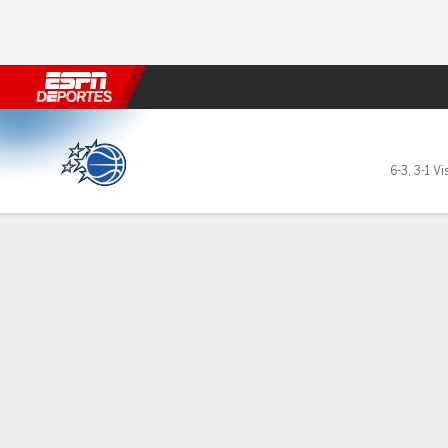
Fútbol
MLB
F. Americano
Básquetbol
WNBA
F1
Boxe
Orlando Magic en Houston R
6-3
,
3-1 Vi
Resumen
Crónica
Ficha
Jugadas
Estadísticas de Equipo
LÍDERES DEL JUEGO
Roc
Roc