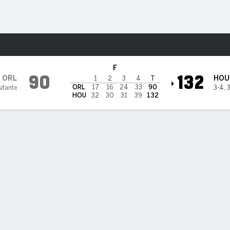
o
Más Deportes
ockets
F
90
132
ORL
HOU
1
2
3
4
T
ORL
17
16
24
33
90
sitante
3-4
,
3
HOU
32
30
31
39
132
kets aplastan a un diezmado Magic
kets aplastan a un diezmado Magic