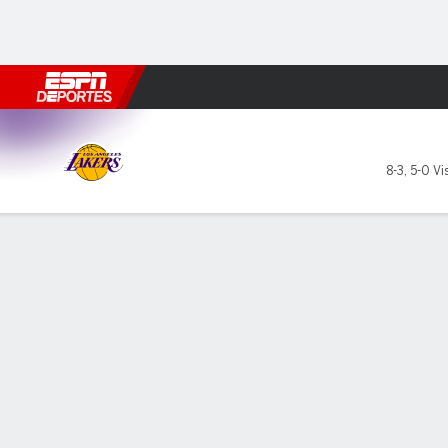
Fútbol
MLB
F. Americano
Básquetbol
WNBA
F1
Boxe
Los Angeles Lakers en Hous
8-3
,
5-0 Vis
Resumen
Crónica
Ficha
Jugadas
Estadísticas de Equipo
LÍDERES DEL JUEGO
Lak
Lake