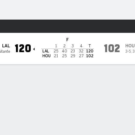
o
Más Deportes
ton Rockets
F
120
102
LAL
HOU
1
2
3
4
T
LAL
25
40
23
32
120
itante
3-5
,
3
HOU
21
25
29
27
102
ers aplastan a Rockets en su 6ta victoria en 7 juegos
rs aplastan a Rockets en su 6ta victoria en 7 juegos