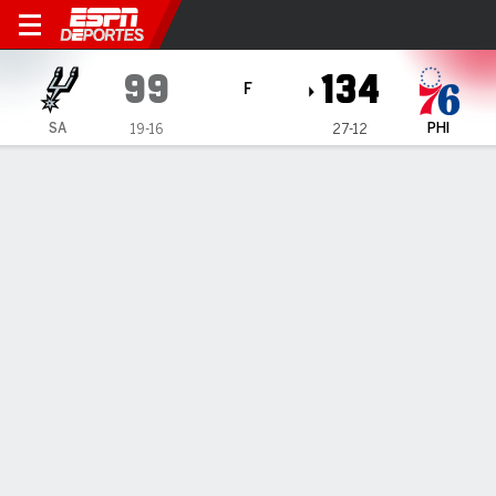
San Antonio Spurs en Philad
99
134
F
SA
PHI
19-16
27-12
Resumen
Crónica
Ficha
Jugadas
Estadísticas de Equipo
76ERS 134, SPURS 99
76ERS 134, SPURS 99
14 de Mar., 2021, 22:13 -
1
2
3
4
T
SA
22
30
21
26
99