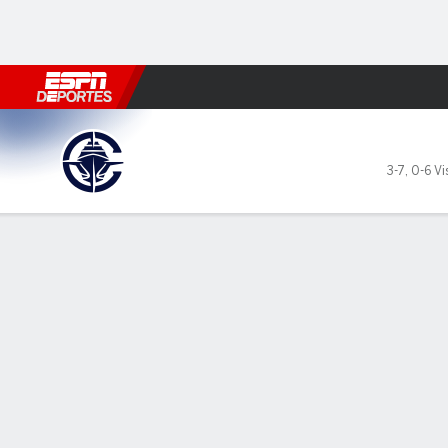
Fútbol
MLB
F. Americano
Básquetbol
WNBA
F1
Boxe
LA Clippers en Denver Nugg
3-7
,
0-6 Vi
Resumen
Crónica
Ficha
Jugadas
Estadísticas de Equipo
LÍDERES DEL JUEGO
NUG
NUG