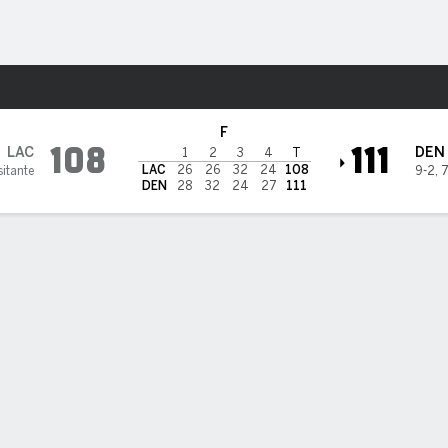
o
Más Deportes
ets
F
108
111
LAC
DEN
1
2
3
4
T
LAC
26
26
32
24
108
sitante
9-2
,
7
DEN
28
32
24
27
111
GETS 111, CLIPPERS 108
GETS 111, CLIPPERS 108