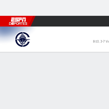
Fútbol
MLB
F. Americano
Básquetbol
WNBA
F1
Boxe
LA Clippers en Golden State
8-10
,
3-7 Vi
Resumen
Crónica
Ficha
Jugadas
Estadísticas de Equipo
Videos
LÍDERES DEL JUEGO
WAR