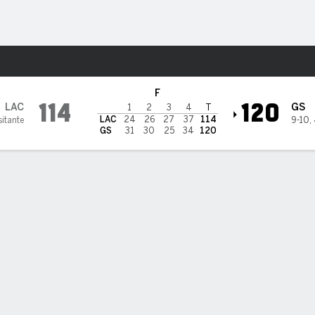
o
Más Deportes
 Warriors
F
114
120
LAC
GS
1
2
3
4
T
LAC
24
26
27
37
114
sitante
9-10
,
GS
31
30
25
34
120
RIORS 120, CLIPPERS 114