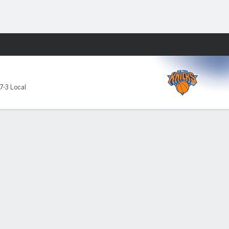
Watch
Juegos
7-3 Local
son