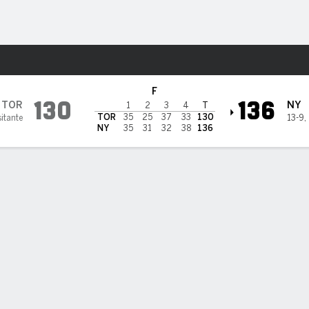
o
Más Deportes
k Knicks
F
130
136
TOR
NY
1
2
3
4
T
TOR
35
25
37
33
130
sitante
13-9
,
NY
35
31
32
38
136
cks derrotan 136-130 a Raptors en su primer partido sin Robin
ks derrotan 136-130 a Raptors en su primer partido sin Robinson