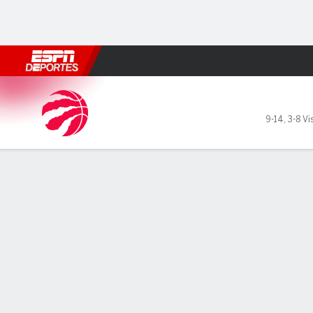
Fútbol
MLB
F. Americano
Básquetbol
WNBA
F1
Boxe
Toronto Raptors en New Yor
9-14
,
3-8 Vi
Resumen
Crónica
Ficha
Jugadas
Estadísticas de Equipo
LÍDERES DEL JUEGO
Kni
Knic