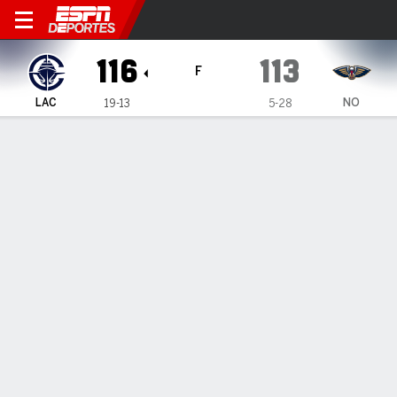
LA Clippers en New Orleans 
116
113
F
LAC
NO
19-13
5-28
Resumen
Crónica
Ficha
Jugadas
Estadísticas de Equipo
Videos
LA Clippers le propinan a Pelicans su décima derrota
consecutiva
LA Clippers le propinan a Pelicans su décima derrota
consecutiva
30 de Dic., 2024, 23:25 -