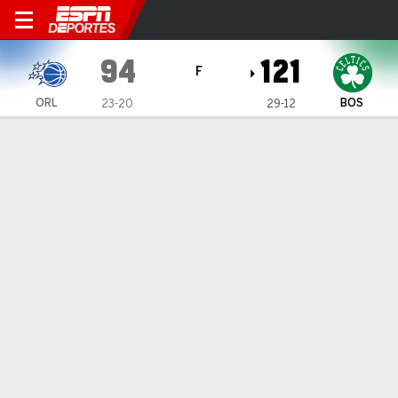
Orlando Magic en Boston Cel
94
121
F
ORL
BOS
23-20
29-12
Resumen
Crónica
Ficha
Jugadas
Estadísticas de Equipo
Videos
Jayson Tatum anotó 30 puntos para Celtics que
vuelven al triunfo
Jayson Tatum anotó 30 puntos para Celtics que vuelven al
triunfo
17 de Ene., 2025, 22:17 -