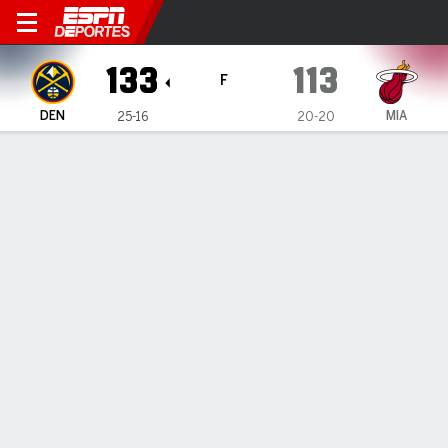
Denver Nuggets en Miami He
133
113
F
DEN
MIA
25-16
20-20
Resumen
Crónica
Ficha
Jugadas
Estadísticas de Equipo
Videos
Nikola Jokic cifra su 17mo triple-doble de la
temporada
Nikola Jokic cifra su 17mo triple-doble de la temporada
17 de Ene., 2025, 22:54 -
1
2
3
4
T