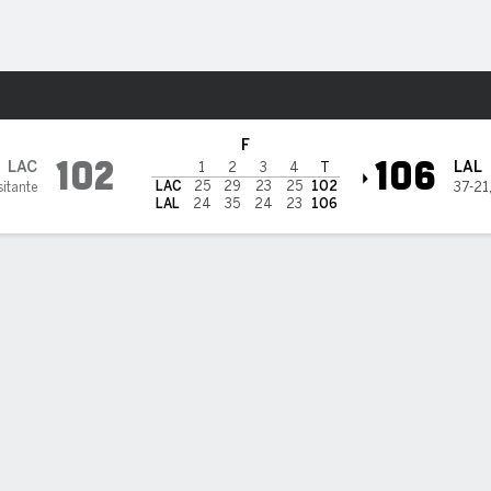
o
Más Deportes
Lakers
F
102
106
LAC
LAL
1
2
3
4
T
LAC
25
29
23
25
102
sitante
37-21
LAL
24
35
24
23
106
cic festeja su cumpleaños con 31 puntos y Lakers vencen 106