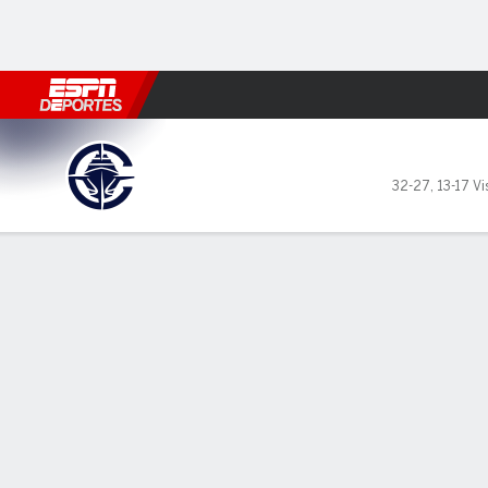
Fútbol
MLB
F. Americano
Básquetbol
WNBA
F1
Boxe
LA Clippers en Los Angeles 
32-27
,
13-17 Vi
Resumen
Crónica
Ficha
Jugadas
Estadísticas de Equipo
Videos
LÍDERES DEL JUEGO
Don