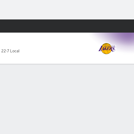
Watch
Juegos
,
22-7 Local
-102