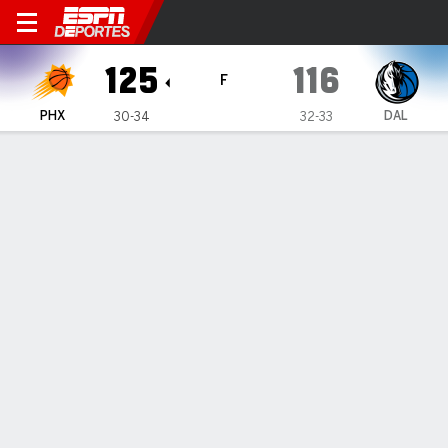
Phoenix Suns en Dallas Mav
125
116
F
PHX
DAL
30-34
32-33
Resumen
Crónica
Ficha
Jugadas
Estadísticas de Equipo
Videos
Booker, KD y Beal brillan en el triunfo de Suns ante
Mavericks
Booker, KD y Beal brillan en el triunfo de Suns ante
Mavericks
9 de Mar., 2026, 19:48 -