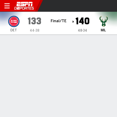
Detroit Pistons en Milwauke
133
140
Final/TE
DET
MIL
44-38
48-34
Resumen
Crónica
Ficha
Jugadas
Estadísticas de Equipo
BUCKS 140, PISTONS 133
BUCKS 140, PISTONS 133
13 de Abr., 2025, 16:22 -
1
2
3
4
OT
T
DET
25
30
37
31
10
133