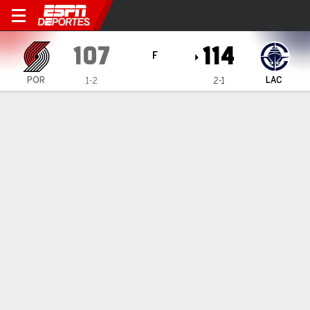
Portland Trail Blazers en LA 
107
114
F
POR
LAC
1-2
2-1
Resumen
Crónica
Ficha
Jugadas
Estadísticas de Equipo
Videos
CLIPPERS 114, TRAIL BLAZERS 107
CLIPPERS 114, TRAIL BLAZERS 107
27 de Oct., 2025, 00:13 -
1
2
3
4
T
POR
23
37
22
25
107