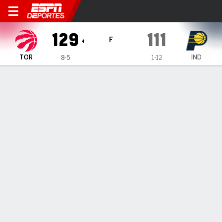
Toronto Raptors en Indiana 
129
111
F
TOR
IND
8-5
1-12
Resumen
Crónica
Ficha
Jugadas
Estadísticas de Equipo
Videos
Raptors aplastan a diezmados Pacers para concluir
gira exitosa
Raptors aplastan a diezmados Pacers para concluir gira
exitosa
16 de Nov., 2025, 00:17 -